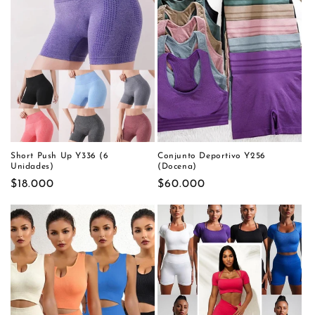
Short Push Up Y336 (6
Conjunto Deportivo Y256
Unidades)
(Docena)
Precio
$18.000
Precio
$60.000
habitual
habitual