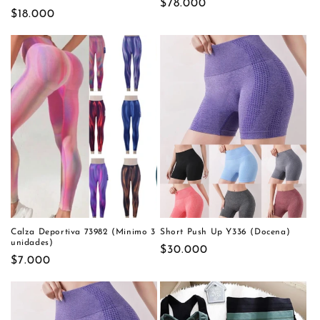
Precio
$78.000
Precio
$18.000
habitual
habitual
Calza Deportiva 73982 (Minimo 3
Short Push Up Y336 (Docena)
unidades)
Precio
$30.000
Precio
$7.000
habitual
habitual