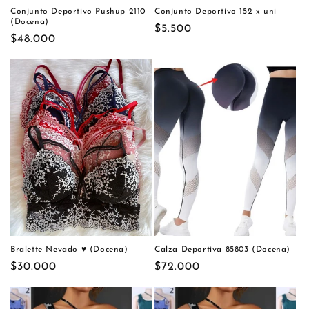
Conjunto Deportivo Pushup 2110
Conjunto Deportivo 152 x uni
(Docena)
Precio
$5.500
Precio
$48.000
habitual
habitual
Bralette Nevado ♥️ (Docena)
Calza Deportiva 85803 (Docena)
Precio
$30.000
Precio
$72.000
habitual
habitual