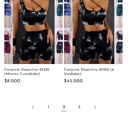
Conjunto Deportivo 85330
Conjunto Deportivo 85330 (6
(Minimo 3 unidades)
Unidades)
Precio
$8.000
Precio
$45.000
habitual
habitual
1
2
3