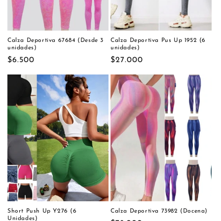
Calza Deportiva 67684 (Desde 3
Calza Deportiva Pus Up 1952 (6
unidades)
unidades)
Precio
$6.500
Precio
$27.000
habitual
habitual
Short Push Up Y276 (6
Calza Deportiva 73982 (Docena)
Unidades)