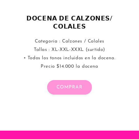
𝗗𝗢𝗖𝗘𝗡𝗔 𝗗𝗘 𝗖𝗔𝗟𝗭𝗢𝗡𝗘𝗦/
𝗖𝗢𝗟𝗔𝗟𝗘𝗦
Categoría : Calzones / Colales
Tallas : XL-XXL-XXXL (surtido)
• Todos los tonos incluidos en la docena.
Precio $14.000 la docena
COMPRAR