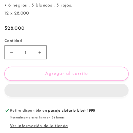
• 6 negros , 3 blancos , 3 rojos.
12 x 28.000
Precio
$28.000
habitual
Cantidad
Reducir
Aumentar
cantidad
cantidad
para
para
Body
Body
Agregar al carrito
Malla
Malla
5061
5061
(Docena)
(Docena)
Retiro disponible en
pasaje clotario blest 1998
Normalmente está listo en 24 horas
Ver información de la tienda