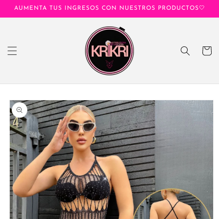
Ir
AUMENTA TUS INGRESOS CON NUESTROS PRODUCTOS🤍
directamente
al contenido
Carrito
Ir
directamente
a la
información
del producto