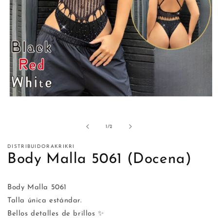
Abrir
elemento
multimedia
1
de
1
/
2
en
una
ventana
DISTRIBUIDORAKRIKRI
modal
Body Malla 5061 (Docena)
Body Malla 5061
Talla única estándar.
Bellos detalles de brillos ✨