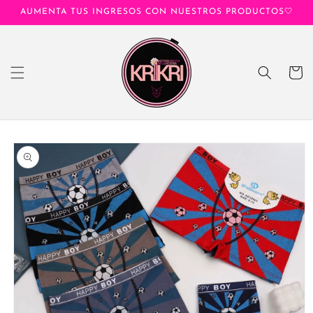
Ir
AUMENTA TUS INGRESOS CON NUESTROS PRODUCTOS🤍
directamente
al contenido
Carrito
Ir
directamente
a la
información
del producto