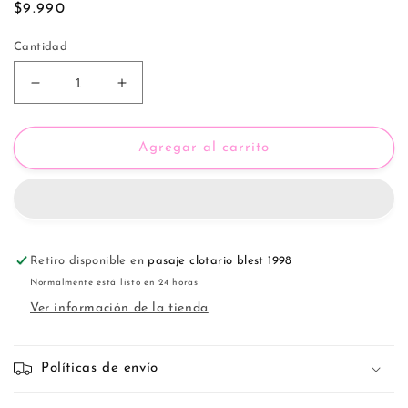
Precio
$9.990
habitual
Cantidad
Reducir
Aumentar
cantidad
cantidad
para
para
Boxer
Boxer
Agregar al carrito
de
de
Niño
Niño
⚽️
⚽️
💙
💙
39061
39061
Retiro disponible en
pasaje clotario blest 1998
Normalmente está listo en 24 horas
Ver información de la tienda
Políticas de envío