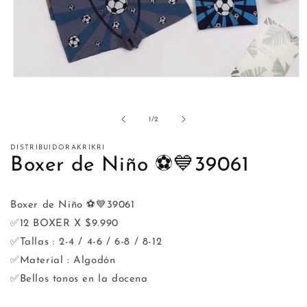
Abrir
elemento
multimedia
1
de
1
/
2
en
una
ventana
DISTRIBUIDORAKRIKRI
modal
Boxer de Niño ⚽️💙39061
Boxer de Niño ⚽️💙39061
✅12 BOXER X $9.990
✅Tallas : 2-4 / 4-6 / 6-8 / 8-12
✅Material : Algodón
✅Bellos tonos en la docena