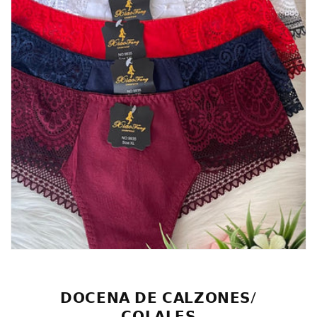
𝗗𝗢𝗖𝗘𝗡𝗔 𝗗𝗘 𝗖𝗔𝗟𝗭𝗢𝗡𝗘𝗦/