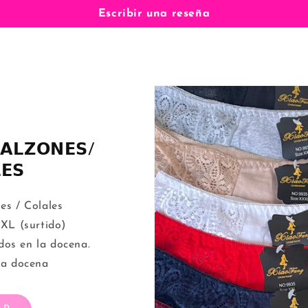
Escribir una reseña
𝗔𝗟𝗭𝗢𝗡𝗘𝗦/
𝗘𝗦
es / Colales
XL (surtido)
idos en la docena.
la docena