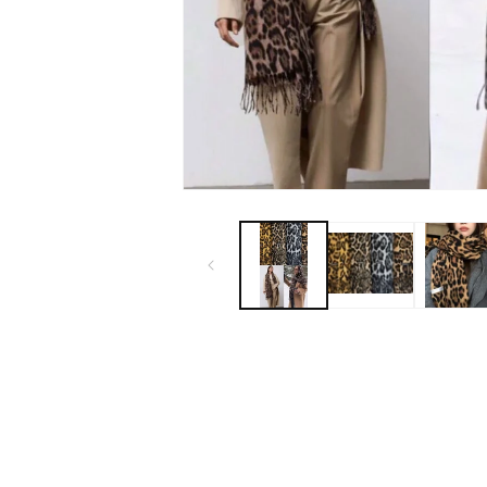
Abrir
elemento
multimedia
1
en
una
ventana
modal