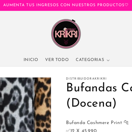
AUMENTA TUS INGRESOS CON NUESTROS PRODUCTOS🤍
INICIO
VER TODO
CATEGORIAS
DISTRIBUIDORAKRIKRI
Bufandas C
(Docena)
Bufanda Cashmere Print 🐆
✅12 X 45.990