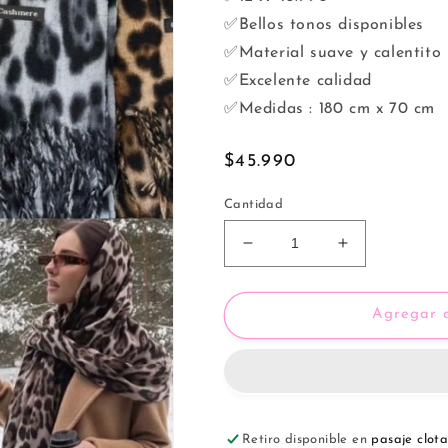
✅Bellos tonos disponibles
✅Material suave y calentito
✅Excelente calidad
✅Medidas : 180 cm x 70 cm
Precio
$45.990
habitual
Cantidad
Reducir
Aumentar
cantidad
cantidad
para
para
Bufandas
Bufandas
Agregar a
Cashmere
Cashmere
Print
Print
(Docena)
(Docena)
Retiro disponible en
pasaje clota