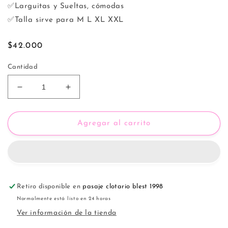
✅Larguitas y Sueltas, cómodas
✅Talla sirve para M L XL XXL
Precio
$42.000
habitual
Cantidad
Reducir
Aumentar
cantidad
cantidad
para
para
Camisola
Camisola
Agregar al carrito
de
de
Mujer
Mujer
518
518
(Docena)
(Docena)
Retiro disponible en
pasaje clotario blest 1998
Normalmente está listo en 24 horas
Ver información de la tienda