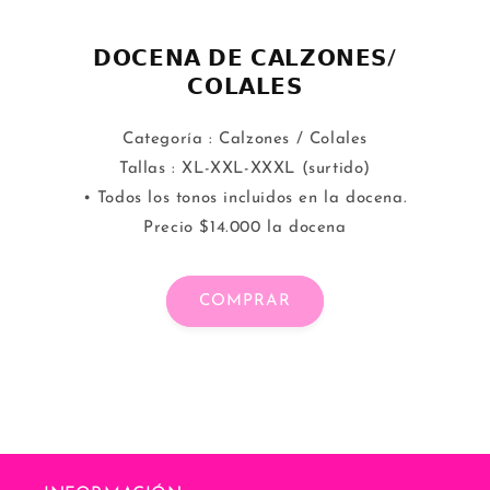
𝗗𝗢𝗖𝗘𝗡𝗔 𝗗𝗘 𝗖𝗔𝗟𝗭𝗢𝗡𝗘𝗦/
𝗖𝗢𝗟𝗔𝗟𝗘𝗦
Categoría : Calzones / Colales
Tallas : XL-XXL-XXXL (surtido)
• Todos los tonos incluidos en la docena.
Precio $14.000 la docena
COMPRAR