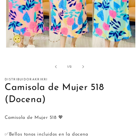
Abrir
elemento
multimedia
1
de
1
/
2
en
una
ventana
DISTRIBUIDORAKRIKRI
modal
Camisola de Mujer 518
(Docena)
Camisola de Mujer 518 💖
✅Bellos tonos incluidos en la docena