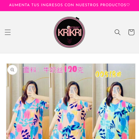
Ir
AUMENTA TUS INGRESOS CON NUESTROS PRODUCTOS🤍
directamente
al contenido
Carrito
Ir
directamente
a la
información
del producto