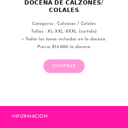
𝗗𝗢𝗖𝗘𝗡𝗔 𝗗𝗘 𝗖𝗔𝗟𝗭𝗢𝗡𝗘𝗦/
𝗖𝗢𝗟𝗔𝗟𝗘𝗦
Categoría : Calzones / Colales
Tallas : XL-XXL-XXXL (surtido)
• Todos los tonos incluidos en la docena.
Precio $14.000 la docena
COMPRAR
INFORMACIÓN