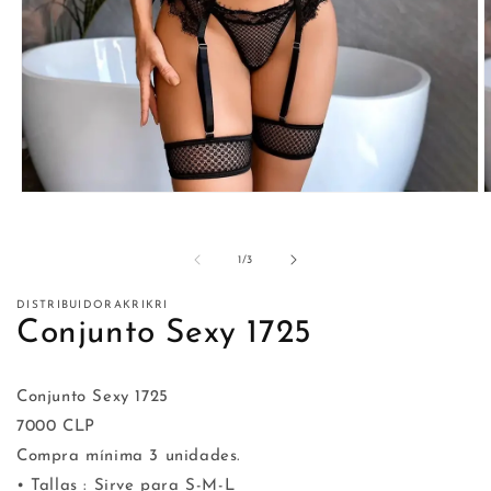
Abrir
A
elemento
e
multimedia
m
1
2
de
1
/
3
en
e
una
u
ventana
v
DISTRIBUIDORAKRIKRI
modal
m
Conjunto Sexy 1725
Conjunto Sexy 1725
7000 CLP
Compra mínima 3 unidades.
• Tallas : Sirve para S-M-L