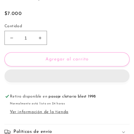
Precio
$7.000
habitual
Cantidad
Reducir
Aumentar
cantidad
cantidad
para
para
Conjunto
Conjunto
Agregar al carrito
Sexy
Sexy
1725
1725
Retiro disponible en
pasaje clotario blest 1998
Normalmente está listo en 24 horas
Ver información de la tienda
Políticas de envío