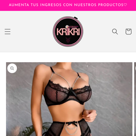
Ir
AUMENTA TUS INGRESOS CON NUESTROS PRODUCTOS🤍
directamente
al contenido
Carrito
Ir
directamente
a la
información
del producto