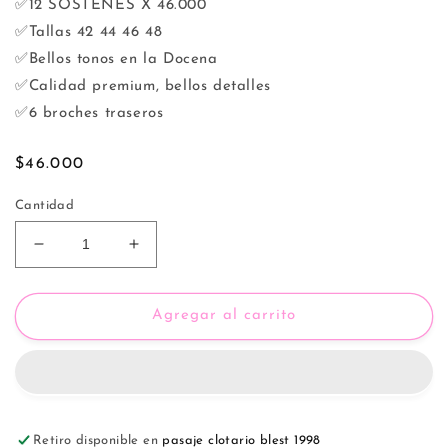
✅12 SOSTENES X 46.000
✅Tallas 42 44 46 48
✅Bellos tonos en la Docena
✅Calidad premium, bellos detalles
✅6 broches traseros
Precio
$46.000
habitual
Cantidad
Reducir
Aumentar
cantidad
cantidad
para
para
Sostén
Sostén
Agregar al carrito
Copa
Copa
D
D
💖
💖
90324
90324
Retiro disponible en
pasaje clotario blest 1998