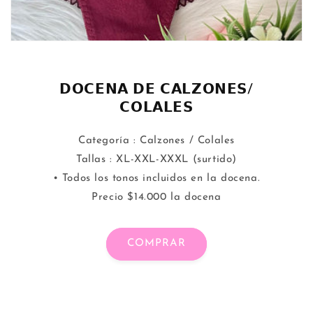
𝗗𝗢𝗖𝗘𝗡𝗔 𝗗𝗘 𝗖𝗔𝗟𝗭𝗢𝗡𝗘𝗦/
𝗖𝗢𝗟𝗔𝗟𝗘𝗦
Categoría : Calzones / Colales
Tallas : XL-XXL-XXXL (surtido)
• Todos los tonos incluidos en la docena.
Precio $14.000 la docena
COMPRAR