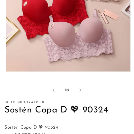
Abrir
elemento
multimedia
1
de
1
/
2
en
una
ventana
DISTRIBUIDORAKRIKRI
modal
Sostén Copa D 💖 90324
Sostén Copa D 💖 90324