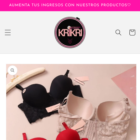
Ir
AUMENTA TUS INGRESOS CON NUESTROS PRODUCTOS🤍
directamente
al contenido
Carrito
Ir
directamente
a la
información
del producto