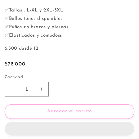
✅Tallas : L-XL y 2XL-3XL
✅Bellos tonos disponibles
✅Puños en brazos y piernas
✅Elasticados y cómodoss
6.500 desde 12
Precio
$78.000
habitual
Cantidad
Reducir
Aumentar
cantidad
cantidad
para
para
Pijama
Pijama
Agregar al carrito
Mujer
Mujer
Trenzado
Trenzado
Extralindas
Extralindas
65024
65024