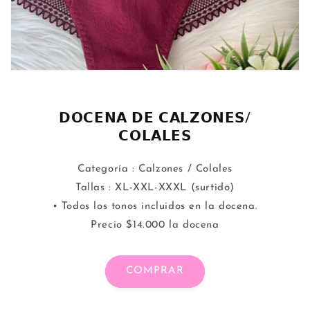
𝗗𝗢𝗖𝗘𝗡𝗔 𝗗𝗘 𝗖𝗔𝗟𝗭𝗢𝗡𝗘𝗦/
𝗖𝗢𝗟𝗔𝗟𝗘𝗦
Categoría : Calzones / Colales
Tallas : XL-XXL-XXXL (surtido)
• Todos los tonos incluidos en la docena.
Precio $14.000 la docena
COMPRAR