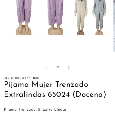
Abrir
elemento
multimedia
1
en
A
una
e
ventana
m
modal
2
de
1
/
2
e
u
v
DISTRIBUIDORAKRIKRI
m
Pijama Mujer Trenzado
Extralindas 65024 (Docena)
Pijama Trenzado 🎀 Extra Lindas