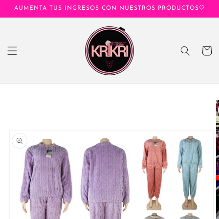
Ir
AUMENTA TUS INGRESOS CON NUESTROS PRODUCTOS🤍
directamente
al contenido
Carrito
Ir
directamente
a la
información
del producto