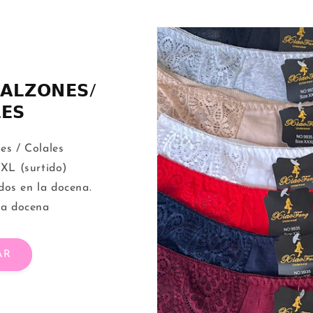
𝗔𝗟𝗭𝗢𝗡𝗘𝗦/
𝗘𝗦
es / Colales
XL (surtido)
idos en la docena.
la docena
AR