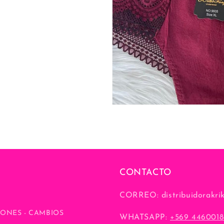
CONTACTO
CORREO: distribuidorakri
ONES - CAMBIOS
WHATSAPP:
+569 4460018