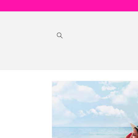
Ir
directamente
al contenido
Ir
directamente
a la
información
del producto