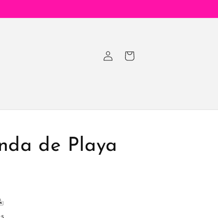
Iniciar
Carrito
sesión
nda de Playa
️
es