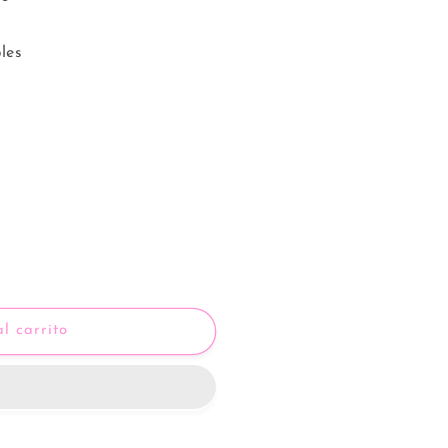
les
l carrito