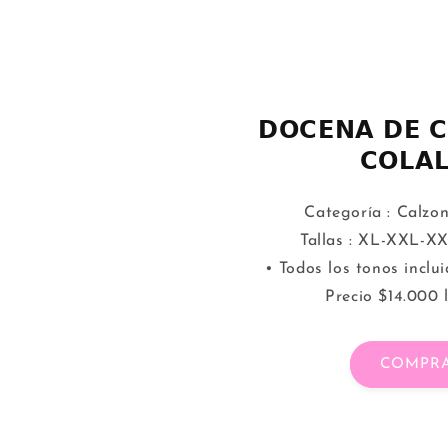
𝗗𝗢𝗖𝗘𝗡𝗔 𝗗𝗘 𝗖
𝗖𝗢𝗟𝗔
Categoría : Calzon
Tallas : XL-XXL-XX
• Todos los tonos inclu
Precio $14.000 
COMPR