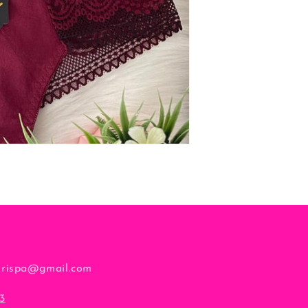
krispa@gmail.com
3