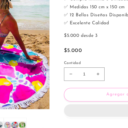
✅ Medidas 150 cm x 150 cm
✅ 12 Bellos Diseños Disponib
✅ Excelente Calidad
$5.000 desde 3
Precio
$5.000
habitual
Cantidad
Reducir
Aumentar
cantidad
cantidad
para
para
Toalla
Toalla
Agregar a
Redonda
Redonda
de
de
Playa
Playa
(Unidad)
(Unidad)