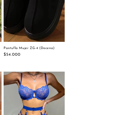
Pantufla Mujer ZG-4 (Docena)
Precio
$54.000
habitual