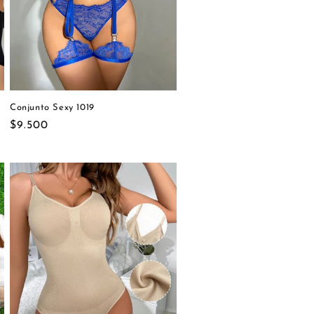
Conjunto Sexy 1019
Precio
$9.500
habitual