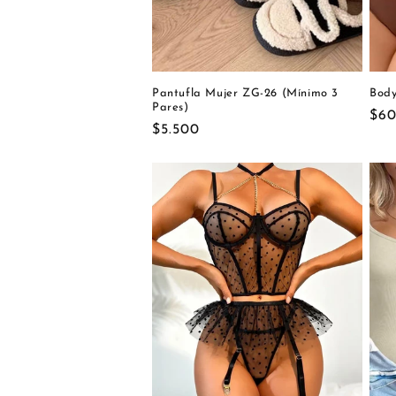
Pantufla Mujer ZG-26 (Mínimo 3
Body
Pares)
Pre
$60
Precio
$5.500
hab
habitual