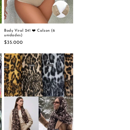
Body Viral 241 ❤️ Calzon (6
unidades)
Precio
$35.000
habitual