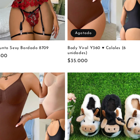
Agotado
unto Sexy Bordado 8709
Body Viral Y360 ♥️ Colales (6
unidades)
cio
500
Precio
$35.000
itual
habitual