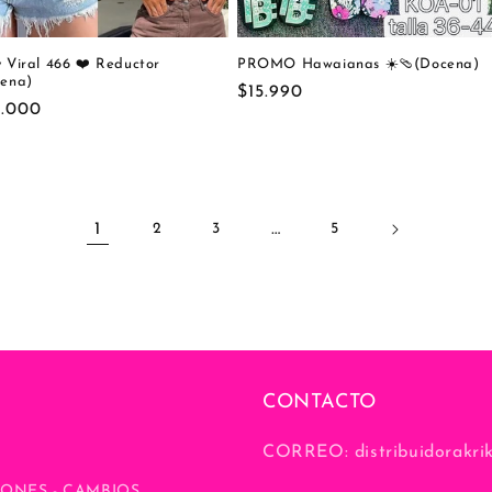
 Viral 466 ❤️ Reductor
PROMO Hawaianas ☀️🩴(Docena)
ena)
Precio
$15.990
cio
.000
habitual
itual
1
…
2
3
5
CONTACTO
CORREO: distribuidorakri
ONES - CAMBIOS