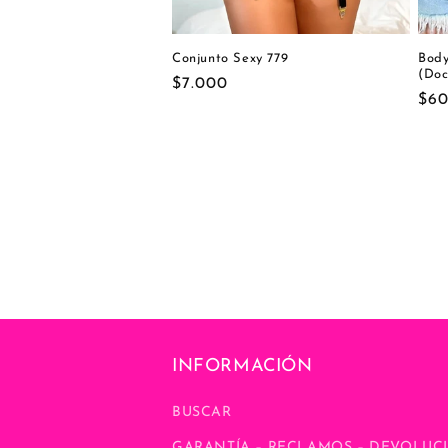
Conjunto Sexy 779
Body
(Doc
Precio
$7.000
Pre
$60
habitual
hab
INFORMACIÓN
BUSCAR
GARANTÍA – RECLAMOS – DEVOLUCI