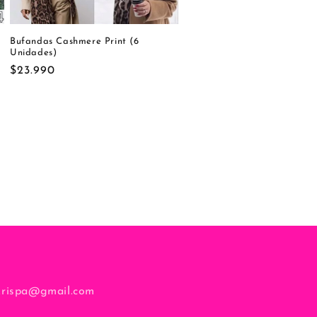
Bufandas Cashmere Print (6
Unidades)
Precio
$23.990
habitual
krispa@gmail.com