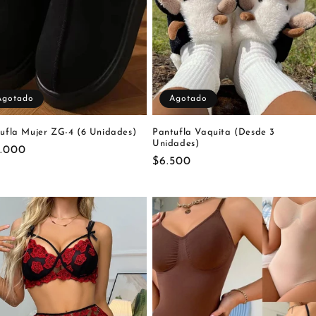
Agotado
Agotado
ufla Mujer ZG-4 (6 Unidades)
Pantufla Vaquita (Desde 3
Unidades)
cio
.000
Precio
$6.500
itual
habitual