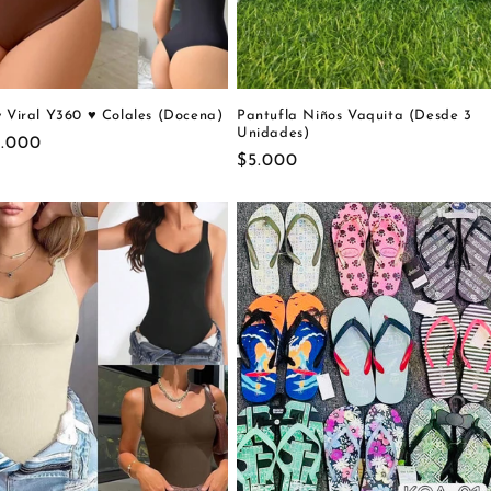
 Viral Y360 ♥️ Colales (Docena)
Pantufla Niños Vaquita (Desde 3
Unidades)
cio
.000
Precio
$5.000
itual
habitual